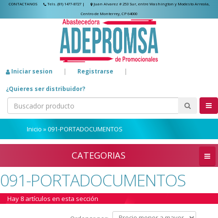
CONTACTANOS
Tels. (81) 1477-8727
|
Juan Alvarez # 253 Sur, entre Washington y Modesto Arreola,
Centro de Monterrey, CP 64000
Iniciar sesion
|
Registrarse
|
¿Quieres ser distribuidor?
Inicio
»
091-PORTADOCUMENTOS
CATEGORIAS
091-PORTADOCUMENTOS
Hay 8 artículos en esta sección